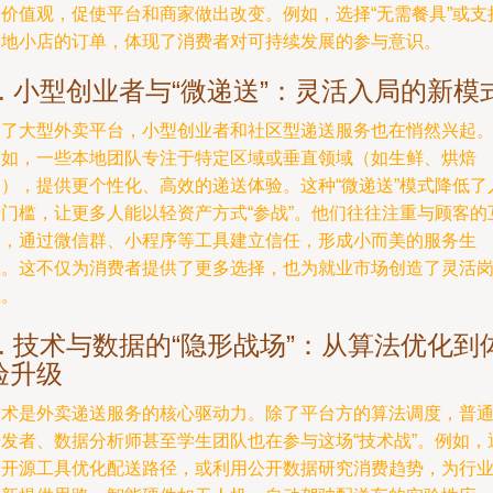
达价值观，促使平台和商家做出改变。例如，选择“无需餐具”或支
本地小店的订单，体现了消费者对可持续发展的参与意识。
2. 小型创业者与“微递送”：灵活入局的新模
除了大型外卖平台，小型创业者和社区型递送服务也在悄然兴起
例如，一些本地团队专注于特定区域或垂直领域（如生鲜、烘焙
品），提供更个性化、高效的递送体验。这种“微递送”模式降低了
行门槛，让更多人能以轻资产方式“参战”。他们往往注重与顾客的
动，通过微信群、小程序等工具建立信任，形成小而美的服务生
态。这不仅为消费者提供了更多选择，也为就业市场创造了灵活
位。
3. 技术与数据的“隐形战场”：从算法优化到
验升级
技术是外卖递送服务的核心驱动力。除了平台方的算法调度，普
开发者、数据分析师甚至学生团队也在参与这场“技术战”。例如，
过开源工具优化配送路径，或利用公开数据研究消费趋势，为行