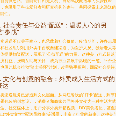
创新提供思路。智能硬件如无人机、自动驾驶配送车的实验性应
用，也吸引了科技爱好者和研究机构的参与，共同探索未来递送
可能性。
4. 社会责任与公益“配送”：温暖人心的另
类“参战”
外卖递送不仅关乎商业，也承载着社会价值。疫情期间，许多志
者和社区组织利用外卖平台或自建渠道，为医护人员、独居老人
群体提供物资配送，展现了“公益配送”的力量。这种参与方式超越
经济利益，强调互助与关怀，成为行业发展中温暖的一笔。平台
业也借此机会推动“骑士关怀”计划，改善骑手福利，回应社会期待
5. 文化与创意的融合：外卖成为生活方式的
表达
外卖递送服务已渗透到文化层面。从网红餐饮的“打卡”配送，到节
主题包装的创意设计，消费者和商家共同将外卖变为一种生活方
表达。社交媒体上，用户分享外卖开箱视频、DIY美食搭配，甚至
出“外卖文学”“配送员故事”等话题，丰富了行业的叙事。这种参