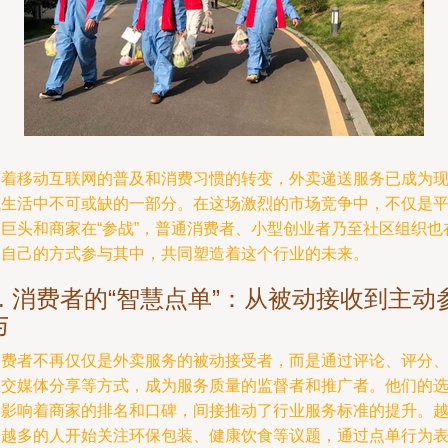
随着移动互联网的普及和消费习惯的转变，外卖递送服务已成为
代生活中不可或缺的一部分。在这场激烈的市场竞争中，不仅是
台巨头和商家在“参战”，普通消费者、小型创业者乃至社区组织也
用自己的方式参与其中，共同塑造着这个行业的未来。
1. 消费者的“智慧点单”：从被动接收到主动
与
消费者不再仅仅是外卖服务的被动接受者，而是通过评论、评分
社交媒体分享等方式，成为服务质量的监督者和推广者。他们的
择影响着商家的排名和口碑，间接推动了行业服务标准的提升。
来越多的人开始关注环保包装、健康饮食等议题，通过点单行为